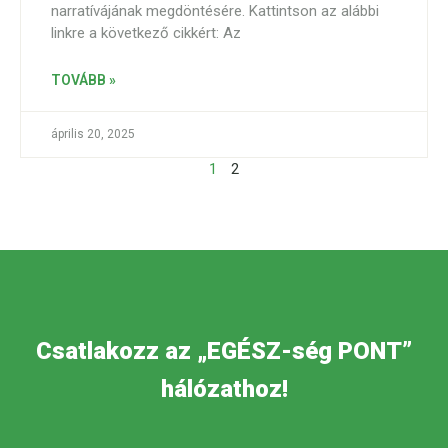
narratívájának megdöntésére. Kattintson az alábbi
linkre a következő cikkért: Az
TOVÁBB »
április 20, 2025
1
2
Csatlakozz az „EGÉSZ-ség PONT”
hálózathoz!