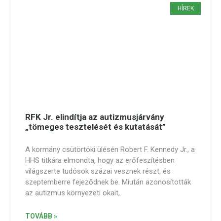
HÍREK
RFK Jr. elindítja az autizmusjárvány
„tömeges tesztelését és kutatását”
A kormány csütörtöki ülésén Robert F. Kennedy Jr., a
HHS titkára elmondta, hogy az erőfeszítésben
világszerte tudósok százai vesznek részt, és
szeptemberre fejeződnek be. Miután azonosították
az autizmus környezeti okait,
TOVÁBB »