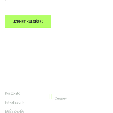
Elolvastam és elfogadom az adatvédelmi nyilatkozatban
foglaltakat
ÜZENET KÜLDÉSE
Alternative:
Információk
Kapcsolat
Köszöntő
Hyppokrates Consulting Kft.
Cégnév
Hitvallásunk
EGÉSZ-s-ÉG