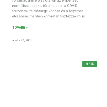
folyamat, amire 5 év óta vár az emberiség
normálisabb része, történetesen a COVID-
terroristák felelőssége vonása és a folyamat
elkezdése, melyben konkrétan tisztázzák mi is
TOVÁBB »
április 20, 2025
HÍREK