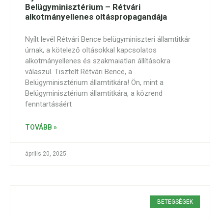
Belügyminisztérium – Rétvári
alkotmányellenes oltáspropagandája
Nyílt levél Rétvári Bence belügyminiszteri államtitkár
úrnak, a kötelező oltásokkal kapcsolatos
alkotmányellenes és szakmaiatlan állításokra
válaszul. Tisztelt Rétvári Bence, a
Belügyminisztérium államtitkára! Ön, mint a
Belügyminisztérium államtitkára, a közrend
fenntartásáért
TOVÁBB »
április 20, 2025
BETEGSÉGEK