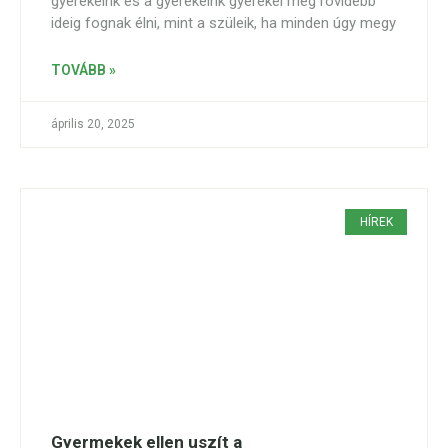
gyerekeink és a gyerekeink gyerekei még rövidebb
ideig fognak élni, mint a szüleik, ha minden úgy megy
TOVÁBB »
április 20, 2025
HÍREK
Gyermekek ellen uszít a