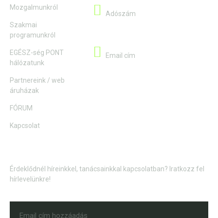
13058759-2-41
Mozgalmunkról
Adószám
Szakmai
programunkról
info@hyppokrates.hu
EGÉSZ-ség PONT
Email cím
hálózatunk
Partnereink / web
áruházak
FÓRUM
Kapcsolat
Hírlevél
Érdeklődnél híreinkkel, tanácsainkkal kapcsolatban? Iratkozz fel
hírlevelünkre!