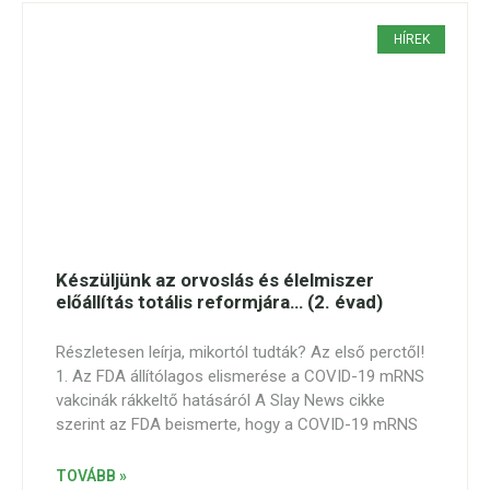
HÍREK
Készüljünk az orvoslás és élelmiszer
előállítás totális reformjára… (2. évad)
Részletesen leírja, mikortól tudták? Az első perctől!
1. Az FDA állítólagos elismerése a COVID-19 mRNS
vakcinák rákkeltő hatásáról A Slay News cikke
szerint az FDA beismerte, hogy a COVID-19 mRNS
TOVÁBB »