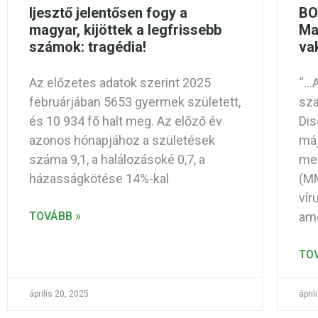
Ijesztő jelentősen fogy a
BO
magyar, kijöttek a legfrissebb
Ma
számok: tragédia!
va
Az előzetes adatok szerint 2025
“…A
februárjában 5653 gyermek született,
sza
és 10 934 fő halt meg. Az előző év
Dis
azonos hónapjához a születések
máj
száma 9,1, a halálozásoké 0,7, a
meg
házasságkötése 14%-kal
(MM
vír
TOVÁBB »
ame
TO
április 20, 2025
ápril