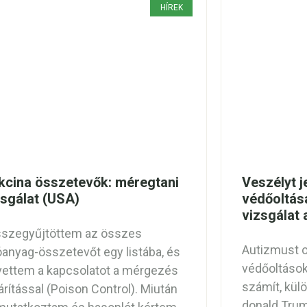
HÍREK
kcina összetevők: méregtani
Veszélyt j
zsgálat (USA)
védőoltás
vizsgálat
szegyűjtöttem az összes
Autizmust 
óanyag-összetevőt egy listába, és
védőoltások
vettem a kapcsolatot a mérgezés
számít, kü
árítással (Poison Control). Miután
donald Trum