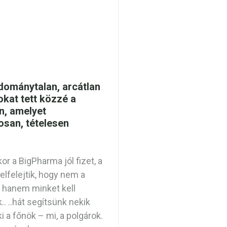
ománytalan, arcátlan
kat tett közzé a
n, amelyet
san, tételesen
or a BigPharma jól fizet, a
elfelejtik, hogy nem a
 hanem minket kell
.. ..hát segítsünk nekik
i a főnök – mi, a polgárok.