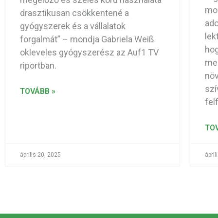
mos
drasztikusan csökkentené a
ado
gyógyszerek és a vállalatok
lek
forgalmát” – mondja Gabriela Weiß
hog
okleveles gyógyszerész az Auf1 TV
me
riportban.
növ
szí
TOVÁBB »
fel
TO
április 20, 2025
ápril