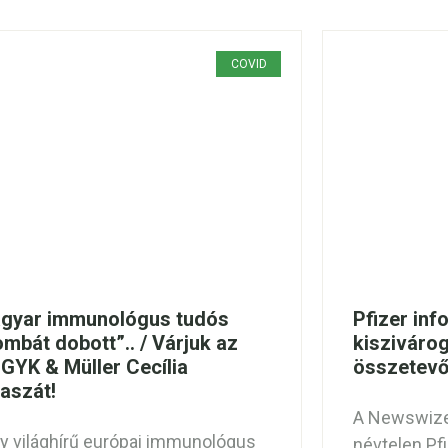
COVID
gyar immunológus tudós
Pfizer inf
ombát dobott”.. / Várjuk az
kiszivárog
GYK & Müller Cecília
összetevők
laszát!
A Newswize 
y világhírű európai immunológus
névtelen Pf