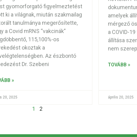
t gyomorforgató figyelmeztetést
dokumentumo
tt ki a világnak, miután szakmailag
amelyek állí
torált tanulmánya megerősítette,
mérgező ös
y a Covid mRNS “vakcinák”
a COVID-19 
gdöbbentő, 115,100%-os
állítása sz
ekedést okoztak a
nem szerep
velégtelenségben. Az észbontó
fedezést Dr. Szebeni
TOVÁBB »
VÁBB »
is 20, 2025
április 20, 2025
1
2