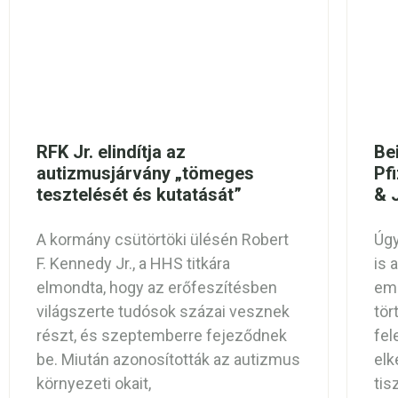
RFK Jr. elindítja az
Be
autizmusjárvány „tömeges
Pf
tesztelését és kutatását”
& 
A kormány csütörtöki ülésén Robert
Úgy
F. Kennedy Jr., a HHS titkára
is 
elmondta, hogy az erőfeszítésben
emb
világszerte tudósok százai vesznek
tör
részt, és szeptemberre fejeződnek
fel
be. Miután azonosították az autizmus
elk
környezeti okait,
tis