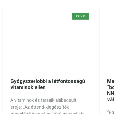
COVID
Gyógyszerlobbi a létfontosságú
Ma
vitaminok ellen
“b
NN
vá
A vitaminok és társaik alábecsült
ereje: „Az étrend-kiegészítők
“Eg
megelőző és széles körű használata