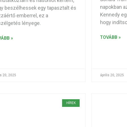
utatkoztam és hasonlót kértem,
napokban az
y beszélhessek egy tapasztalt és
Kennedy egé
záértő emberrel, ez a
hogy indítso
zélgetés lényege.
TOVÁBB »
VÁBB »
is 20, 2025
április 20, 2025
HÍREK