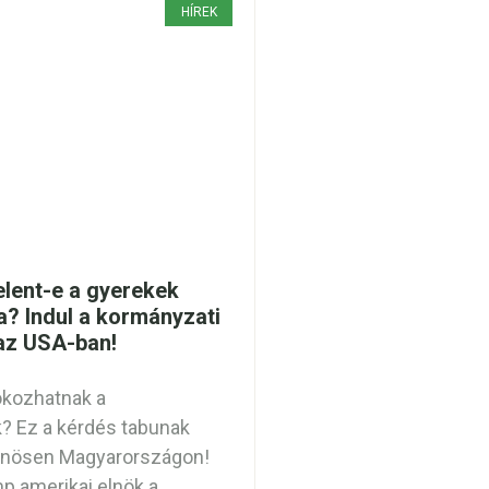
HÍREK
elent-e a gyerekek
a? Indul a kormányzati
 az USA-ban!
okozhatnak a
? Ez a kérdés tabunak
lönösen Magyarországon!
p amerikai elnök a