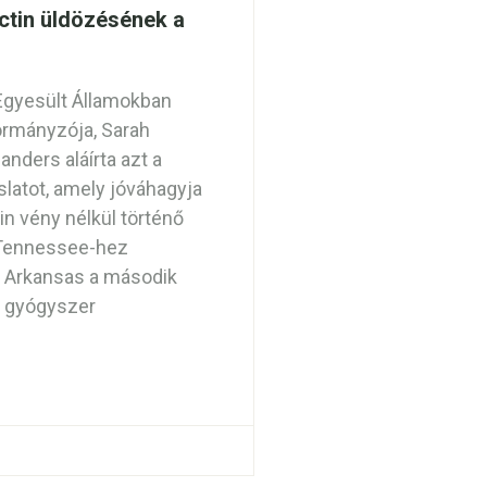
ctin üldözésének a
Egyesült Államokban
rmányzója, Sarah
nders aláírta azt a
slatot, amely jóváhagyja
in vény nélkül történő
 Tennessee-hez
 Arkansas a második
 a gyógyszer