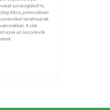
kat szivárogtatott ki,
tólag titkos, potenciálisan
szetevőket tartalmaznak
vakcinákban. A cikk
erint ezek az összetevők
elnek