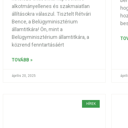
bem
alkotmányellenes és szakmaiatlan
hog
állításokra válaszul. Tisztelt Rétvári
hoz
Bence, a Belügyminisztérium
bes
államtitkára! Ön, mint a
Belügyminisztérium államtitkára, a
TO
közrend fenntartásáért
TOVÁBB »
április 20, 2025
ápril
HÍREK