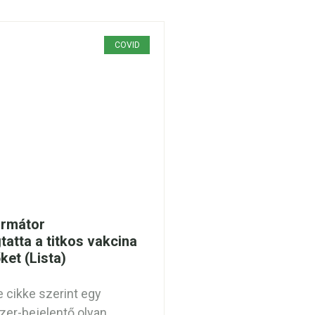
COVID
ormátor
tatta a titkos vakcina
et (Lista)
cikke szerint egy
izer-bejelentő olyan