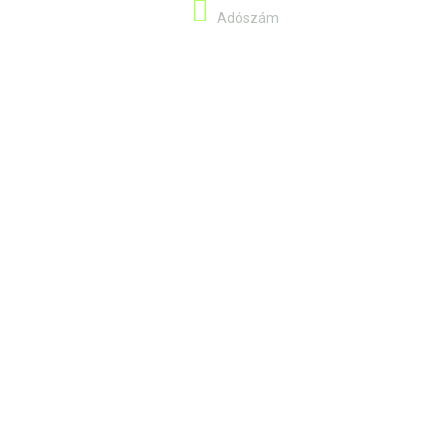
13058759-2-41
Adószám