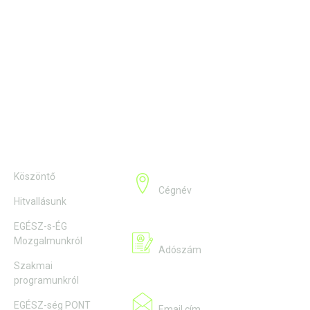
Alternative:
Információk
Kapcsolat
Köszöntő
Hyppokrates Consulting Kft.
Cégnév
Hitvallásunk
EGÉSZ-s-ÉG
13058759-2-41
Mozgalmunkról
Adószám
Szakmai
programunkról
info@hyppokrates.hu
EGÉSZ-ség PONT
Email cím