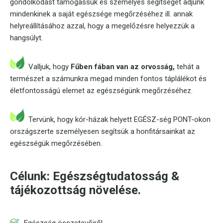
gondolkodást támogassuk és személyes segítséget adjunk
mindenkinek a saját egészsége megőrzéséhez ill. annak
helyreállításához azzal, hogy a megelőzésre helyezzük a
hangsúlyt.
Valljuk, hogy
Fűben fában van az orvosság,
tehát a
természet a számunkra megad minden fontos táplálékot és
életfontosságú elemet az egészségünk megőrzéséhez.
Tervünk, hogy kór-házak helyett EGÉSZ-ség PONT-okon
országszerte személyesen segítsük a honfitársainkat az
egészségük megőrzésében.
Célunk: Egészségtudatosság &
tájékozottság növelése.