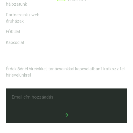
hálózatunk
Partnereink / web
áruházak
FÓRUM
Kapcsolat
Hírlevél
Érdeklődnél híreinkkel, tanácsainkkal kapcsolatban? Iratkozz fel
hírlevelünkre!
Alternative: