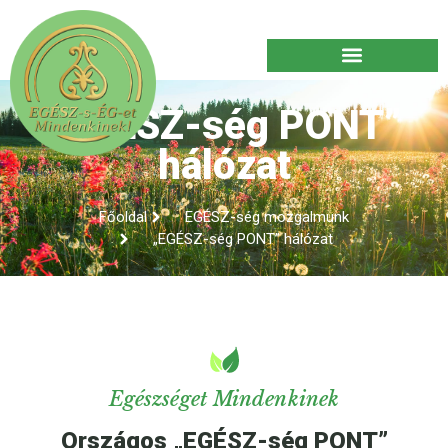
EGÉSZ-s-ÉG Mozgalmunk
„EGÉSZ-ség PONT”
hálózat
Főoldal
EGÉSZ-ség mozgalmunk
„EGÉSZ-ség PONT” hálózat
Egészséget Mindenkinek
Országos „EGÉSZ-ség PONT”