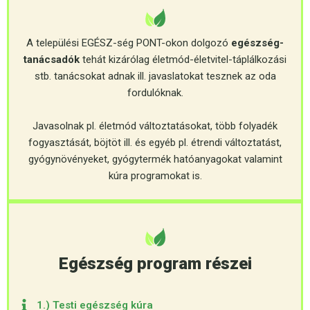
A települési EGÉSZ-ség PONT-okon dolgozó
egészség-
tanácsadók
tehát kizárólag életmód-életvitel-táplálkozási
stb. tanácsokat adnak ill. javaslatokat tesznek az oda
fordulóknak.
Javasolnak pl. életmód változtatásokat, több folyadék
fogyasztását, böjtöt ill. és egyéb pl. étrendi változtatást,
gyógynövényeket, gyógytermék hatóanyagokat valamint
kúra programokat is.
Egészség program részei
1.) Testi egészség kúra