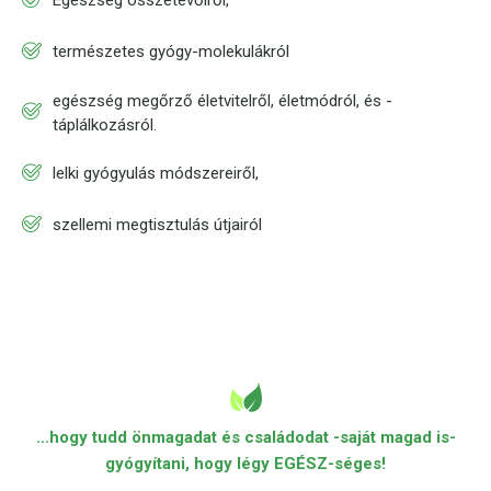
Egészség összetevőiről,
természetes gyógy-molekulákról
egészség megőrző életvitelről, életmódról, és -
táplálkozásról.
lelki gyógyulás módszereiről,
szellemi megtisztulás útjairól
…hogy tudd önmagadat és családodat -saját magad is-
gyógyítani, hogy légy EGÉSZ-séges!