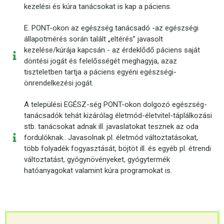
kezelési és kúra tanácsokat is kap a páciens.
E. PONT-okon az egészség tanácsadó -az egészségi
állapotmérés során talált „eltérés” javasolt
kezelése/kúrája kapcsán - az érdeklődő páciens saját
döntési jogát és felelősségét meghagyja, azaz
tiszteletben tartja a páciens egyéni egészségi-
önrendelkezési jogát.
A települési EGÉSZ-ség PONT-okon dolgozó egészség-
tanácsadók tehát kizárólag életmód-életvitel-táplálkozási
stb. tanácsokat adnak ill. javaslatokat tesznek az oda
fordulóknak.. Javasolnak pl. életmód változtatásokat,
több folyadék fogyasztását, böjtöt ill. és egyéb pl. étrendi
változtatást, gyógynövényeket, gyógytermék
hatóanyagokat valamint kúra programokat is.